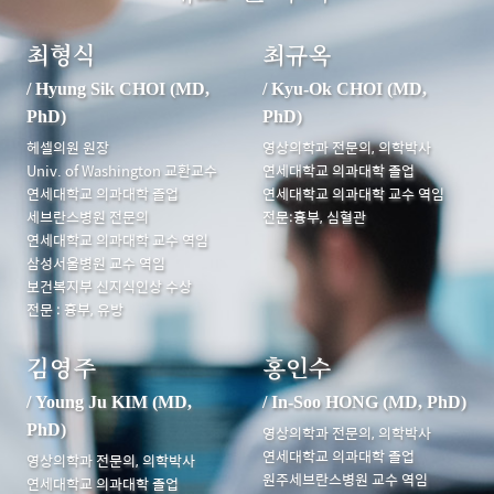
최형식
최규옥
/ Hyung Sik CHOI (MD,
/ Kyu-Ok CHOI (MD,
PhD)
PhD)
헤셀의원 원장
영상의학과 전문의, 의학박사
Univ. of Washington 교환교수
연세대학교 의과대학 졸업
연세대학교 의과대학 졸업
연세대학교 의과대학 교수 역임
세브란스병원 전문의
전문:흉부, 심혈관
연세대학교 의과대학 교수 역임
삼성서울병원 교수 역임
보건복지부 신지식인상 수상
전문 : 흉부, 유방
김영주
홍인수
/ Young Ju KIM (MD,
/ In-Soo HONG (MD, PhD)
PhD)
영상의학과 전문의, 의학박사
연세대학교 의과대학 졸업
영상의학과 전문의, 의학박사
원주세브란스병원 교수 역임
연세대학교 의과대학 졸업