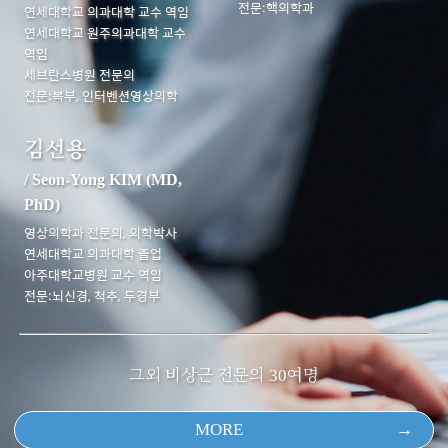
전문:핵의학과
연세대학교 의과대학 교수 역임
연세대학교 원주의과대학 교수
역임
세브란스병원 전문의
전문:복부, 인터벤션영상의학
김선용
/ Seon-Yong KIM (MD,
PhD)
영상의학과 전문의, 의학박사
연세대학교 의과대학 졸업
아주대학교병원 교수 역임
전문:뇌신경, 척추, 두경부
그외 비상근 전문의 30여명
MORE